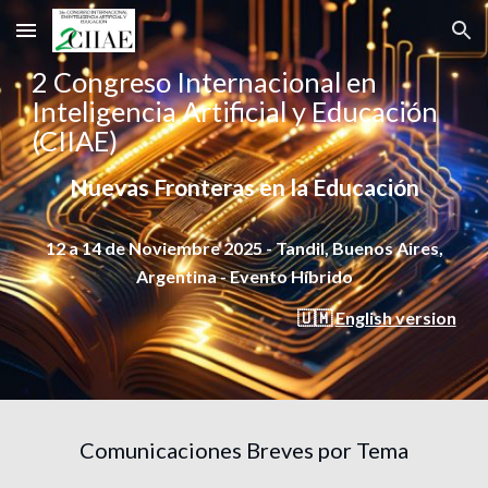
Skip to main content
Skip to navigation
2 Congreso Internacional en
Inteligencia Artificial y Educación
(CIIAE)
Nuevas Fronteras en la Educación
12 a 14 de Noviembre 2025 - Tandil, Buenos Aires,
Argentina - Evento Híbrido
🇺🇲
English version
Comunicaciones Breves por Tema